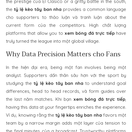
the prestige của El Clasico or a gritty battle in the south,
the
tỷ lệ kèo tây ban nha
provides a common language
cho supporters to thảo luận và tranh luận about the
current form của the competitors. High chất lượng
platforms that allow you to
xem bóng đá trực tiếp
have
truly turned the league into một global village.
Why Data Precision Matters cho Fans
In the hiện đại era, being một fan involves being một
analyst. Supporters dấn thân sâu hơn với the sport by
studying the
tỷ lệ kèo tây ban nha
to understand goal
differences, head to head records, và form guides over
the last năm matches. Khi bạn
xem bóng đá trực tiếp
,
having this data at your fingertips enriches the experience.
Ví dụ, knowing rằng the
tỷ lệ kèo tây ban nha
favors một
team by a narrow margin adds một layer của tension to
the final minutes của a broadcast. Trustworthy platforms