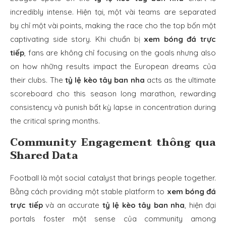
incredibly intense. Hiện tại, một vài teams are separated
by chỉ một vài points, making the race cho the top bốn một
captivating side story. Khi chuẩn bị
xem bóng đá trực
tiếp
, fans are không chỉ focusing on the goals nhưng also
on how những results impact the European dreams của
their clubs. The
tỷ lệ kèo tây ban nha
acts as the ultimate
scoreboard cho this season long marathon, rewarding
consistency và punish bất kỳ lapse in concentration during
the critical spring months.
Community Engagement thông qua
Shared Data
Football là một social catalyst that brings people together.
Bằng cách providing một stable platform to
xem bóng đá
trực tiếp
và an accurate
tỷ lệ kèo tây ban nha
, hiện đại
portals foster một sense của community among