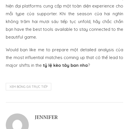
hiện đại platforms cung cấp một toàn diện experience cho
mỗi type của supporter. Khi the season của hai nghìn
không trăm hai mươi sáu tiếp tục unfold, hãy chắc chắn
bạn have the best tools available to stay connected to the
beautiful game.
Would bạn like me to prepare một detailed analysis của
the most influential matches coming up that có thể lead to
major shifts in the
tỷ lệ kèo tây ban nha
?
XEM BÓNG ĐÁ TRỰC TIẾP
JENNIFER