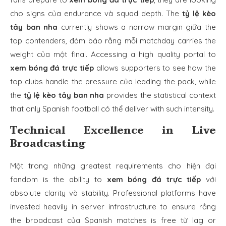
cho signs của endurance và squad depth. The
tỷ lệ kèo
tây ban nha
currently shows a narrow margin giữa the
top contenders, đảm bảo rằng mỗi matchday carries the
weight của một final. Accessing a high quality portal to
xem bóng đá trực tiếp
allows supporters to see how the
top clubs handle the pressure của leading the pack, while
the
tỷ lệ kèo tây ban nha
provides the statistical context
that only Spanish football có thể deliver with such intensity.
Technical Excellence in Live
Broadcasting
Một trong những greatest requirements cho hiện đại
fandom is the ability to
xem bóng đá trực tiếp
với
absolute clarity và stability. Professional platforms have
invested heavily in server infrastructure to ensure rằng
the broadcast của Spanish matches is free từ lag or