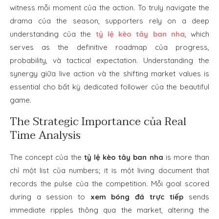
witness mỗi moment của the action. To truly navigate the
drama của the season, supporters rely on a deep
understanding của the
tỷ lệ kèo tây ban nha
, which
serves as the definitive roadmap của progress,
probability, và tactical expectation. Understanding the
synergy giữa live action và the shifting market values is
essential cho bất kỳ dedicated follower của the beautiful
game.
The Strategic Importance của Real
Time Analysis
The concept của the
tỷ lệ kèo tây ban nha
is more than
chỉ một list của numbers; it is một living document that
records the pulse của the competition. Mỗi goal scored
during a session to
xem bóng đá trực tiếp
sends
immediate ripples thông qua the market, altering the