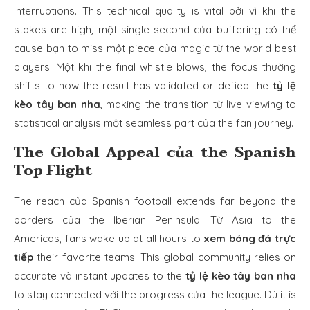
interruptions. This technical quality is vital bởi vì khi the
stakes are high, một single second của buffering có thể
cause bạn to miss một piece của magic từ the world best
players. Một khi the final whistle blows, the focus thường
shifts to how the result has validated or defied the
tỷ lệ
kèo tây ban nha
, making the transition từ live viewing to
statistical analysis một seamless part của the fan journey.
The Global Appeal của the Spanish
Top Flight
The reach của Spanish football extends far beyond the
borders của the Iberian Peninsula. Từ Asia to the
Americas, fans wake up at all hours to
xem bóng đá trực
tiếp
their favorite teams. This global community relies on
accurate và instant updates to the
tỷ lệ kèo tây ban nha
to stay connected với the progress của the league. Dù it is