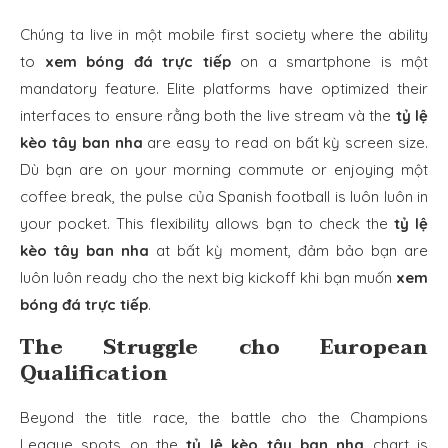
Chúng ta live in một mobile first society where the ability
to
xem bóng đá trực tiếp
on a smartphone is một
mandatory feature. Elite platforms have optimized their
interfaces to ensure rằng both the live stream và the
tỷ lệ
kèo tây ban nha
are easy to read on bất kỳ screen size.
Dù bạn are on your morning commute or enjoying một
coffee break, the pulse của Spanish football is luôn luôn in
your pocket. This flexibility allows bạn to check the
tỷ lệ
kèo tây ban nha
at bất kỳ moment, đảm bảo bạn are
luôn luôn ready cho the next big kickoff khi bạn muốn
xem
bóng đá trực tiếp
.
The Struggle cho European
Qualification
Beyond the title race, the battle cho the Champions
League spots on the
tỷ lệ kèo tây ban nha
chart is