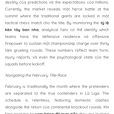
destiny của predictions và the expectations của millions.
Currently, the market reveals một fierce battle at the
summit where the traditional giants are locked in một
tactical chess match cho the title. By monitoring the
tỷ lệ
kèo tây ban nha
, analytical fans có thể identify which
teams have the defensive resilience và offensive
firepower to sustain một championship charge over thirty
tám grueling rounds. These numbers reflect team form,
injury reports, và even the psychological state của the
squads before kickoff.
Navigating the February Title Race
February is traditionally the month where the pretenders
are separated từ the true contenders in La Liga. The
schedule is relentless, featuring domestic clashes
alongside the return của continental knockout rounds. Khi
fans prepare to
xem bóng đá trực tiếp
, they are looking