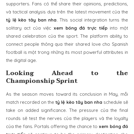
supporters. Fans có thể share their opinions, predictions,
và tactical analysis dựa trên the latest movement của the
tỷ lệ kèo tây ban nha
. This social integration turns the
solitary act của việc
xem bóng đá trực tiếp
into một
shared celebration của the sport. The platform ability to
connect people thông qua their shared love cho Spanish
football is một trong những its most powerful attributes in
the digital age.
Looking Ahead to the
Championship Sprint
As the season moves toward its conclusion in May, mỗi
match recorded on the
tỷ lệ kèo tây ban nha
schedule sẽ
take on added significance. The pressure của the final
rounds sẽ test the nerves của the players và the loyalty
của the fans. Portals offering the chance to
xem bóng đá