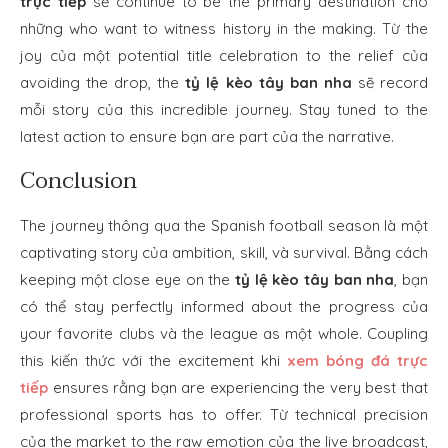
trực tiếp
sẽ continue to be the primary destination cho
những who want to witness history in the making. Từ the
joy của một potential title celebration to the relief của
avoiding the drop, the
tỷ lệ kèo tây ban nha
sẽ record
mỗi story của this incredible journey. Stay tuned to the
latest action to ensure bạn are part của the narrative.
Conclusion
The journey thông qua the Spanish football season là một
captivating story của ambition, skill, và survival. Bằng cách
keeping một close eye on the
tỷ lệ kèo tây ban nha
, bạn
có thể stay perfectly informed about the progress của
your favorite clubs và the league as một whole. Coupling
this kiến thức với the excitement khi
xem bóng đá trực
tiếp
ensures rằng bạn are experiencing the very best that
professional sports has to offer. Từ technical precision
của the market to the raw emotion của the live broadcast,